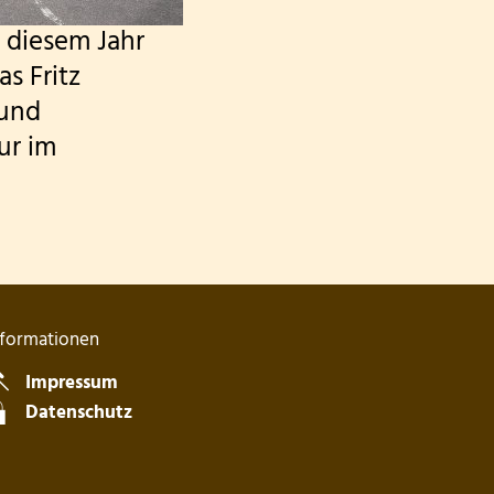
 diesem Jahr
s Fritz
 und
ur im
nformationen
Impressum
blenden
Datenschutz