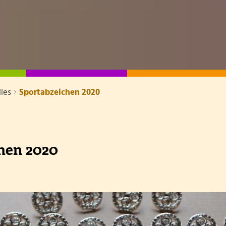
Medienkompetenz
Unser Team
Gewählte Schulelternvertretung
Schutzkonzept Gewaltprävention
les
Sportabzeichen 2020
hen 2020