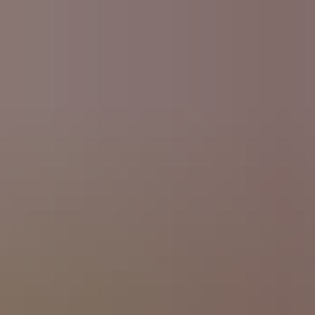
PROFIL
KLASSEN
SERVICE
Betreuende Grundschule
Link-Liste
Anmeldung
Downloads
Hausordnung
Förderverein der Grundschule Weidenthal e.V.
Hausaufgabenkonzept
Gartenprojekt Weidenthal