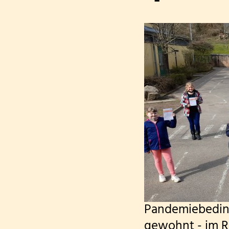
Pandemiebeding
gewohnt - im R