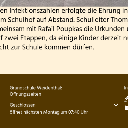
n Infektionszahlen erfolgte die Ehrung in
m Schulhof auf Abstand. Schulleiter Thoma
meinsam mit Rafail Poupkas die Urkunden
 zwei Etappen, da einige Kinder derzeit n
cht zur Schule kommen dürfen.
Grundschule Weidenthal:
I
Öffnungszeiten
Klicken, um weitere Öffnungs- oder Schließzeiten auszu
Geschlossen:
öffnet nächsten Montag um 07:40 Uhr