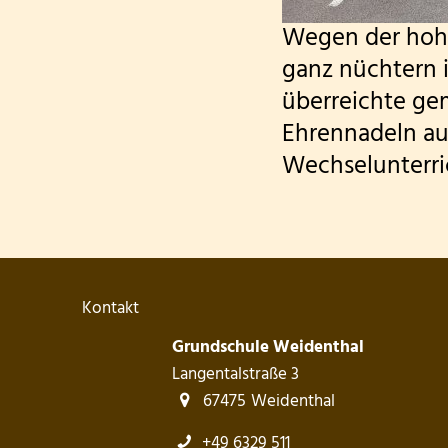
Wegen der hohe
ganz nüchtern i
überreichte ge
Ehrennadeln auf
Wechselunterri
Kontakt
Grundschule Weidenthal
Langentalstraße 3
67475
Weidenthal
+49 6329 511