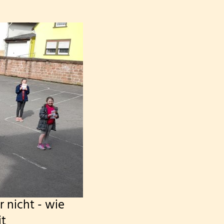
 nicht - wie
it