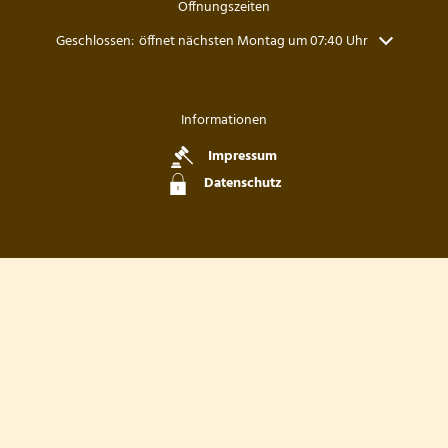
Öffnungszeiten
Klicken, um weitere Öffnungs- oder Schließzeiten auszublenden
Geschlossen:
öffnet nächsten Montag um 07:40 Uhr
Informationen
Impressum
Datenschutz