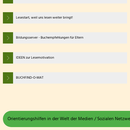
Lesestart, weil uns lesen weiter bringt!
Bildungsserver - Buchempfehlungen für Eltern
IDEEN zur Lesemotivation
BUCHFIND-O-MAT
Orientierungshilfen in der Welt der Medien / Sozialen Netzwerk