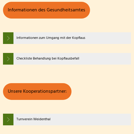
Gewählte Schulelternvertretun
Informationen des Gesundheitsamtes
Schutzkonzept Gewaltpräventi
Informationen zum Umgang mit der Kopflaus
Checkliste Behandlung bei Kopflausbefall
Unsere Kooperationspartner:
Turnverein Weidenthal